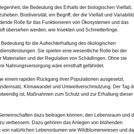
egenheit, die Bedeutung des Erhalts der biologischen Vielfalt,
eben. Biodiversität, ein Begriff, der die Vielfalt und Variabilit
eidende Rolle für das Funktionieren von Ökosystemen und das
e oft übersehen werden, wie Insekten und Schmetterlinge.
 Bedeutung für die Aufrechterhaltung des ökologischen
ienstleistungen. Sie spielen eine wesentliche Rolle bei der
 Materialien und der Regulation von Schädlingen. Ohne sie
ere Nahrungsversorgung wäre ernsthaft gefährdet.
nge einem rapiden Rückgang ihrer Populationen ausgesetzt,
izideinsatz, Klimawandel und Umweltverschmutzung. Der Tag d
notwendig ist, Maßnahmen zum Schutz und zur Erhaltung dieser
d Gemeinschaften dazu beitragen können, den Lebensraum und d
 zu verbessern. Dazu gehören das Anlegen von blühenden
ng von natürlichen Lebensräumen wie Wildblumenwiesen und d