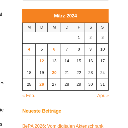
ät
März 2024
M
D
M
D
F
S
S
1
2
3
4
5
6
7
8
9
10
11
12
13
14
15
16
17
18
19
20
21
22
23
24
es
25
26
27
28
29
30
31
« Feb.
Apr. »
ie
Neueste Beiträge
as
ePA 2026: Vom digitalen Aktenschrank