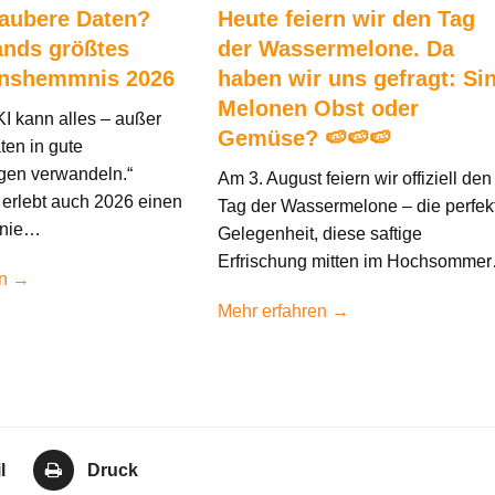
saubere Daten?
Heute feiern wir den Tag
ands größtes
der Wassermelone. Da
onshemmnis 2026
haben wir uns gefragt: Si
Melonen Obst oder
KI kann alles – außer
Gemüse? 🍉🍉🍉
ten in gute
gen verwandeln.“
Am 3. August feiern wir offiziell den
erlebt auch 2026 einen
Tag der Wassermelone – die perfek
 nie…
Gelegenheit, diese saftige
Erfrischung mitten im Hochsomme
en →
Mehr erfahren →
l
Druck