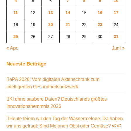
4
5
6
7
8
9
10
11
12
13
14
15
16
17
18
19
20
21
22
23
24
25
26
27
28
29
30
31
« Apr.
Juni »
Neueste Beiträge
ePA 2026: Vom digitalen Aktenschrank zum
intelligenten Gesundheitsnetzwerk
KI ohne saubere Daten? Deutschlands größtes
Innovationshemmnis 2026
Heute feiern wir den Tag der Wassermelone. Da haben
wir uns gefragt: Sind Melonen Obst oder Gemüse? 🍉🍉