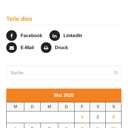
Teile dies
Facebook
LinkedIn
E-Mail
Druck
Suche
Send
Mai 2026
M
D
M
D
F
S
S
1
2
3