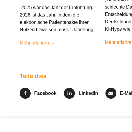
schlechte Da
„2025 war das Jahr der Einführung.
Entscheidun
2026 ist das Jahr, in dem die
Deutschland 
elektronische Patientenakte ihren
KI-Hype wie
Nutzen beweisen muss.“ Jahrelang…
Mehr erfahr
Mehr erfahren →
Teile dies
Facebook
LinkedIn
E-Mai
Kunert Business Software GmbH: Dank an unsere M
vorheriger
Bewertungen!