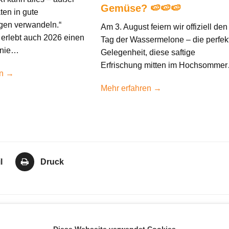
Gemüse? 🍉🍉🍉
ten in gute
gen verwandeln.“
Am 3. August feiern wir offiziell den
erlebt auch 2026 einen
Tag der Wassermelone – die perfek
 nie…
Gelegenheit, diese saftige
Erfrischung mitten im Hochsomme
en →
Mehr erfahren →
l
Druck
itarbeiter für hervorragende Kununu-
Nächster