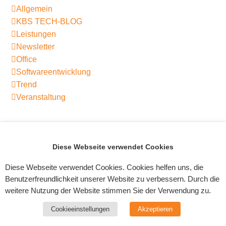
Allgemein
KBS TECH-BLOG
Leistungen
Newsletter
Office
Softwareentwicklung
Trend
Veranstaltung
SC DHfK nutzt Venga!
24.11.23: Black Friday:
Diese Webseite verwendet Cookies
Artikel- und
Eine Goldgrube für
vorheriger
Nächster
Ressourcenverwaltung
Software-
Diese Webseite verwendet Cookies. Cookies helfen uns, die
Beitrag:
Beitrag:
Schnäppchenjäger
Benutzerfreundlichkeit unserer Website zu verbessern. Durch die
weitere Nutzung der Website stimmen Sie der Verwendung zu.
Cookieeinstellungen
Akzeptieren
Impressum
|
Datenschutz