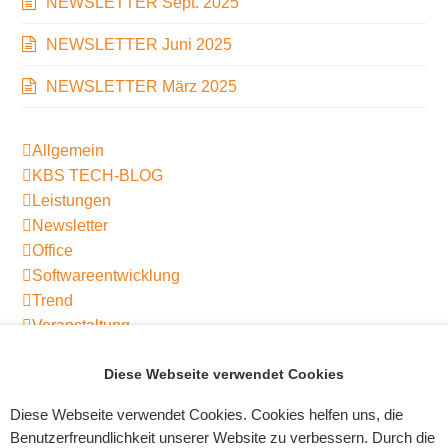
NEWSLETTER Sept. 2025
NEWSLETTER Juni 2025
NEWSLETTER März 2025
Allgemein
KBS TECH-BLOG
Leistungen
Newsletter
Office
Softwareentwicklung
Trend
Veranstaltung
Diese Webseite verwendet Cookies
31. Mai – World No
Warum Fruchtfliegen
Diese Webseite verwendet Cookies. Cookies helfen uns, die
vorheriger
Nächster
Tobacco Day 🚭
keinen Kater bekommen
Benutzerfreundlichkeit unserer Website zu verbessern. Durch die