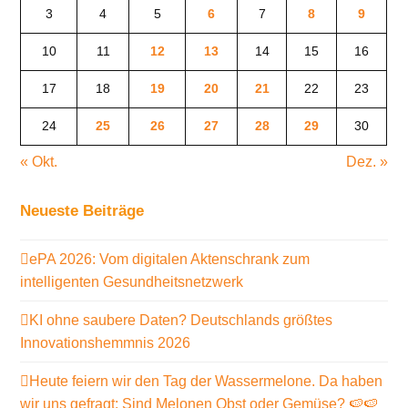
3
4
5
6
7
8
9
10
11
12
13
14
15
16
17
18
19
20
21
22
23
24
25
26
27
28
29
30
« Okt.
Dez. »
Neueste Beiträge
ePA 2026: Vom digitalen Aktenschrank zum
intelligenten Gesundheitsnetzwerk
KI ohne saubere Daten? Deutschlands größtes
Innovationshemmnis 2026
Heute feiern wir den Tag der Wassermelone. Da haben
wir uns gefragt: Sind Melonen Obst oder Gemüse? 🍉🍉