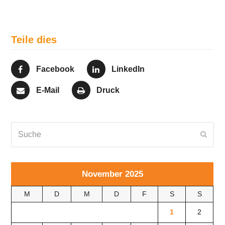
Teile dies
Facebook
LinkedIn
E-Mail
Druck
Suche
Send
November 2025
M
D
M
D
F
S
S
1
2