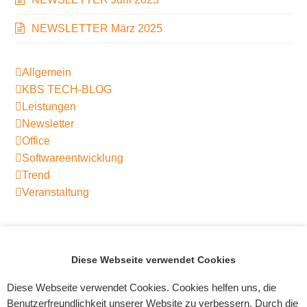
NEWSLETTER März 2025
Allgemein
KBS TECH-BLOG
Leistungen
Newsletter
Office
Softwareentwicklung
Trend
Veranstaltung
TREND 4:
🚀 WIR SUCHEN
Diese Webseite verwendet Cookies
Nachhaltige
ANWENDUNGSENTWICKLER C#
vorheriger
Nächster
Technologie
MIT GUTEN
Diese Webseite verwendet Cookies. Cookies helfen uns, die
Beitrag:
Beitrag:
DEUTSCHKENNTNISSEN
Benutzerfreundlichkeit unserer Website zu verbessern. Durch die