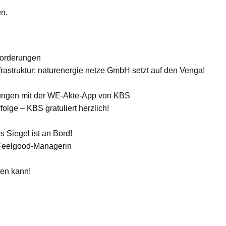
en.
sforderungen
nfrastruktur: naturenergie netze GmbH setzt auf den Venga!
sungen mit der WE-Akte-App von KBS
olge – KBS gratuliert herzlich!
 Siegel ist an Bord!
 Feelgood-Managerin
ten kann!