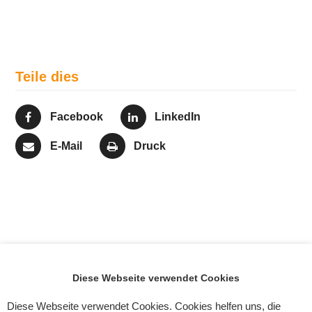
Teile dies
Facebook
LinkedIn
E-Mail
Druck
Modul
KBS unterstützt weiterhin
Diese Webseite verwendet Cookies
Schadensmanagement
iNUVERSUMM –
vorheriger
Nächster
für Venga!
Digitale Hilfe für den
Diese Webseite verwendet Cookies. Cookies helfen uns, die