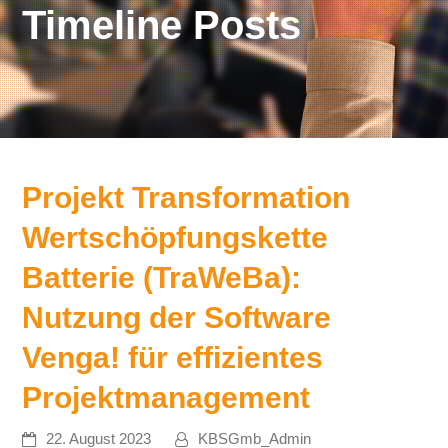
Timeline Posts
Projekt Transformation
Wertschöpfungskette
Batterie (TraWeBa):
Nutzung der Software
Venga! für effizientes
Projektmanagement
22. August 2023
KBSGmb_Admin